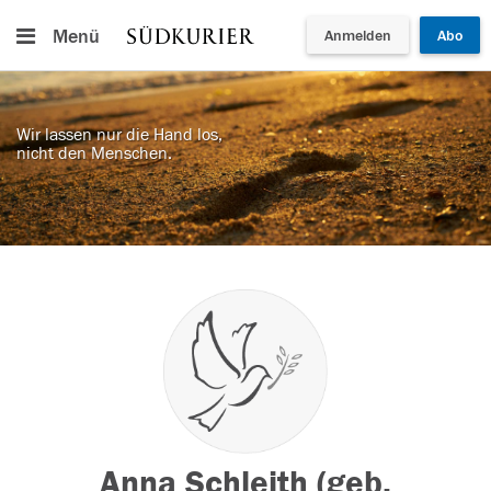
Menü
Anmelden
Abo
Wir lassen nur die Hand los,
nicht den Menschen.
Anna Schleith (geb.