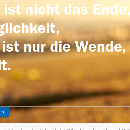
 ist nicht das Ende,
lichkeit,
 ist nur die Wende,
t.
en