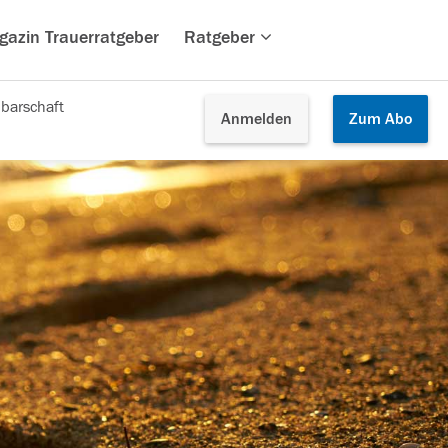
gazin Trauerratgeber
Ratgeber
barschaft
Anmelden
Zum
Abo