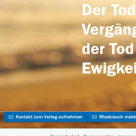
Der Tod
Vergäng
der Tod
Ewigkei
Kontakt zum Verlag aufnehmen
Missbrauch meld