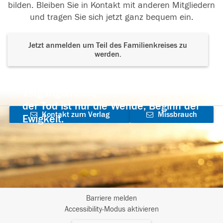
bilden. Bleiben Sie in Kontakt mit anderen Mitgliedern
und tragen Sie sich jetzt ganz bequem ein.
Jetzt anmelden um Teil des Familienkreises zu
werden.
Der Tod ist nicht das Ende, nicht die
Vergänglichkeit,
der Tod ist nur die Wende, Beginn der
Kontakt zum Verlag
Missbrauch
Ewigkeit.
aufnehmen
melden
Barriere melden
I
Accessibility-Modus aktivieren