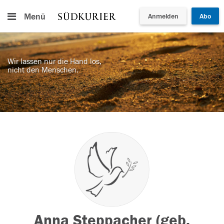
Menü
Anmelden
Abo
Wir lassen nur die Hand los,
nicht den Menschen.
Anna Steppacher (geb.