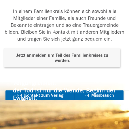
In einem Familienkreis können sich sowohl alle
Mitglieder einer Familie, als auch Freunde und
Bekannte eintragen und so eine Trauergemeinde
bilden. Bleiben Sie in Kontakt mit anderen Mitgliedern
und tragen Sie sich jetzt ganz bequem ein.
Jetzt anmelden um Teil des Familienkreises zu
werden.
Der Tod ist nicht das Ende, nicht die
Vergänglichkeit,
der Tod ist nur die Wende, Beginn der
Kontakt zum Verlag
Missbrauch
Ewigkeit.
aufnehmen
melden