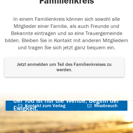
Familienkreis
In einem Familienkreis können sich sowohl alle
Mitglieder einer Familie, als auch Freunde und
Bekannte eintragen und so eine Trauergemeinde
bilden. Bleiben Sie in Kontakt mit anderen Mitgliedern
und tragen Sie sich jetzt ganz bequem ein.
Jetzt anmelden um Teil des Familienkreises zu
werden.
Der Tod ist nicht das Ende, nicht die
Vergänglichkeit,
der Tod ist nur die Wende, Beginn der
Kontakt zum Verlag
Missbrauch
Ewigkeit.
aufnehmen
melden