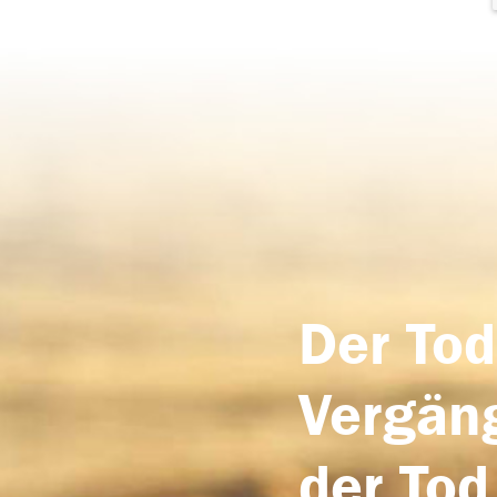
Der Tod
Vergäng
der Tod