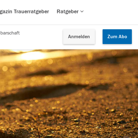
gazin Trauerratgeber
Ratgeber
barschaft
Anmelden
Zum
Abo