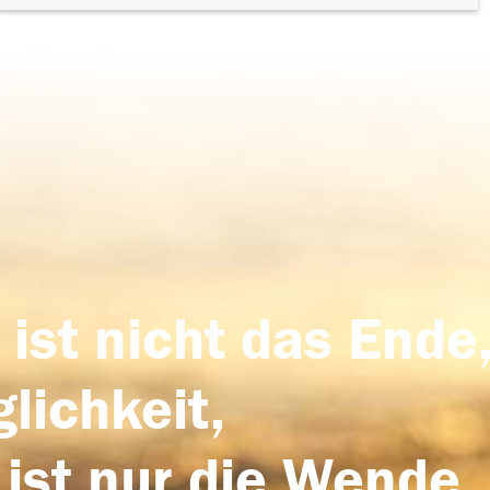
 ist nicht das Ende,
lichkeit,
 ist nur die Wende,