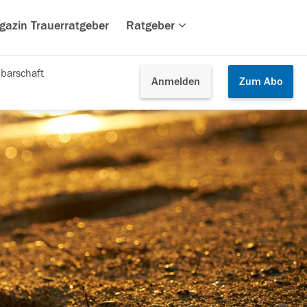
gazin Trauerratgeber
Ratgeber
barschaft
Anmelden
Zum
Abo