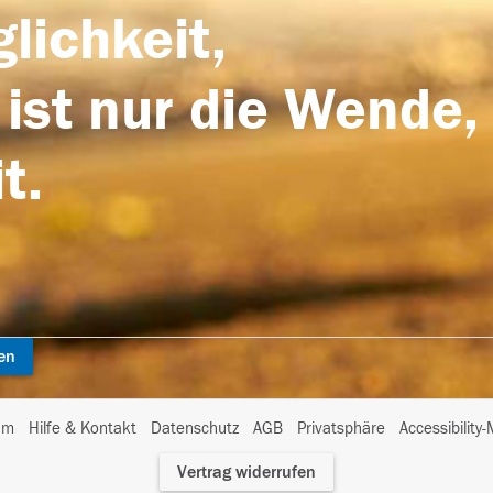
lichkeit,
 ist nur die Wende,
t.
en
I
um
Hilfe & Kontakt
Datenschutz
AGB
Privatsphäre
Accessibility
m
Vertrag widerrufen
A