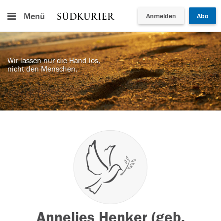
Menü
Anmelden
Abo
Wir lassen nur die Hand los,
nicht den Menschen.
Annelies Henker (geb.