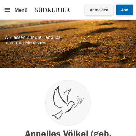
Menü
Anmelden
Abo
Wir lassen nur die Hand los,
nicht den Menschen.
Annelies Völkel (geb.