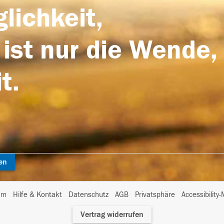
lichkeit,
 ist nur die Wende,
t.
en
I
um
Hilfe & Kontakt
Datenschutz
AGB
Privatsphäre
Accessibility
m
Vertrag widerrufen
A