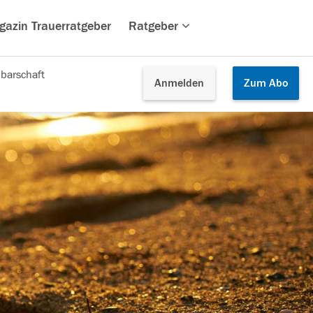
gazin Trauerratgeber
Ratgeber
barschaft
Anmelden
Zum
Abo