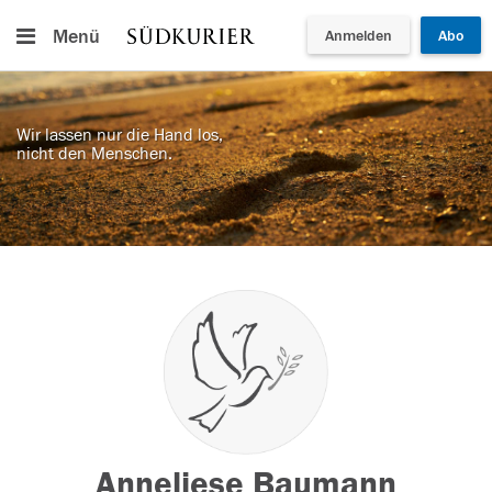
Menü
Anmelden
Abo
Wir lassen nur die Hand los,
nicht den Menschen.
Anneliese Baumann