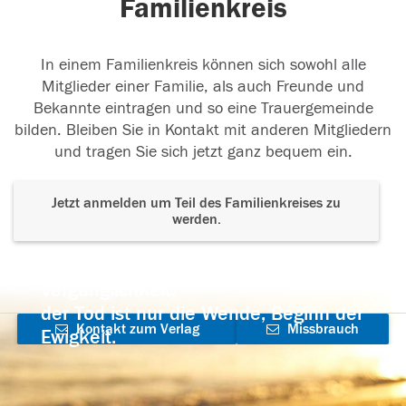
Familienkreis
In einem Familienkreis können sich sowohl alle
Mitglieder einer Familie, als auch Freunde und
Bekannte eintragen und so eine Trauergemeinde
bilden. Bleiben Sie in Kontakt mit anderen Mitgliedern
und tragen Sie sich jetzt ganz bequem ein.
Jetzt anmelden um Teil des Familienkreises zu
werden.
Der Tod ist nicht das Ende, nicht die
Vergänglichkeit,
der Tod ist nur die Wende, Beginn der
Kontakt zum Verlag
Missbrauch
Ewigkeit.
aufnehmen
melden