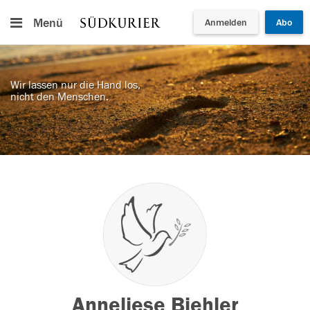
Menü
Anmelden
Abo
Wir lassen nur die Hand los,
nicht den Menschen.
Anneliese Biehler