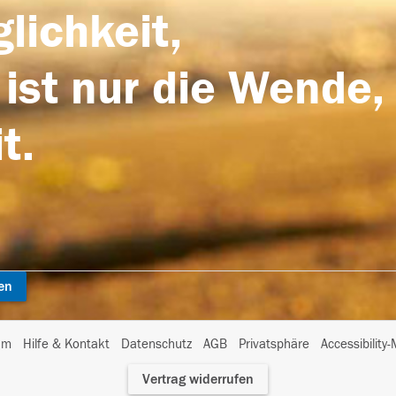
lichkeit,
 ist nur die Wende,
t.
en
I
um
Hilfe & Kontakt
Datenschutz
AGB
Privatsphäre
Accessibility
m
Vertrag widerrufen
A