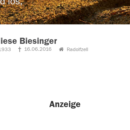
d los,
iese Biesinger
16.06.2016
1933
Radolfzell
Anzeige