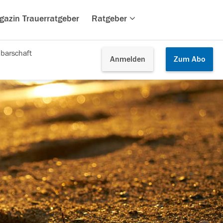
gazin Trauerratgeber
Ratgeber
barschaft
Anmelden
Zum
Abo