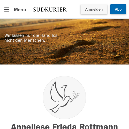
Menü
Anmelden
Abo
Wir lassen nur die Hand los,
nicht den Menschen.
Anneliese Frieda Rottmann