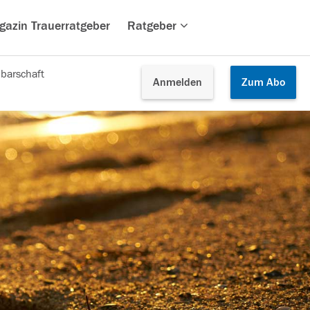
gazin Trauerratgeber
Ratgeber
barschaft
Anmelden
Zum
Abo