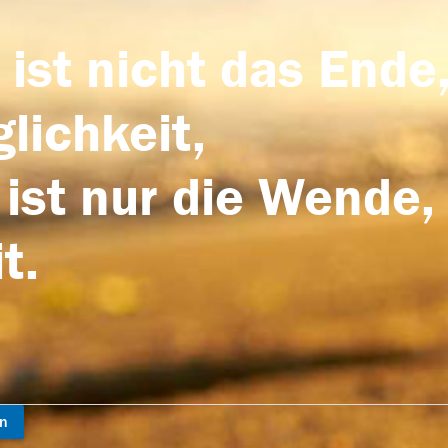
 ist nicht das Ende,
lichkeit,
 ist nur die Wende,
t.
en