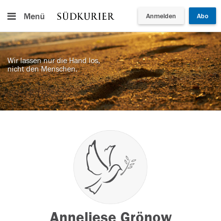
Menü
Anmelden
Abo
Wir lassen nur die Hand los,
nicht den Menschen.
Anneliese Grönow