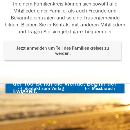
In einem Familienkreis können sich sowohl alle
Mitglieder einer Familie, als auch Freunde und
Bekannte eintragen und so eine Trauergemeinde
bilden. Bleiben Sie in Kontakt mit anderen Mitgliedern
und tragen Sie sich jetzt ganz bequem ein.
Jetzt anmelden um Teil des Familienkreises zu
werden.
Der Tod ist nicht das Ende, nicht die
Vergänglichkeit,
der Tod ist nur die Wende, Beginn der
Kontakt zum Verlag
Missbrauch
Ewigkeit.
aufnehmen
melden