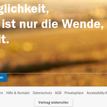
lichkeit,
 ist nur die Wende,
t.
en
I
um
Hilfe & Kontakt
Datenschutz
AGB
Privatsphäre
Accessibility
m
Vertrag widerrufen
A