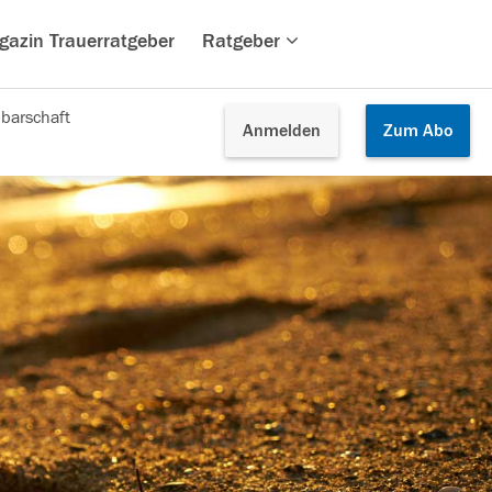
gazin Trauerratgeber
Ratgeber
barschaft
Anmelden
Zum
Abo