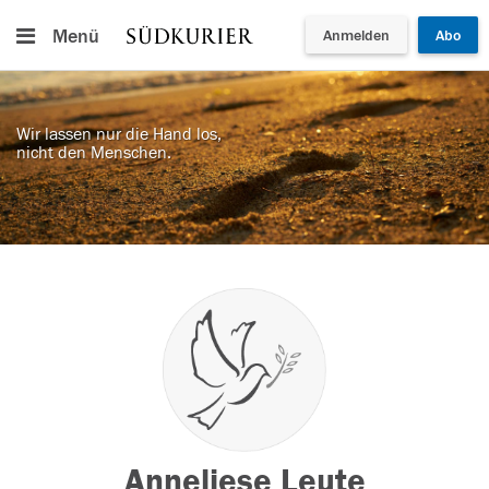
Menü
Anmelden
Abo
Wir lassen nur die Hand los,
nicht den Menschen.
Anneliese Leute