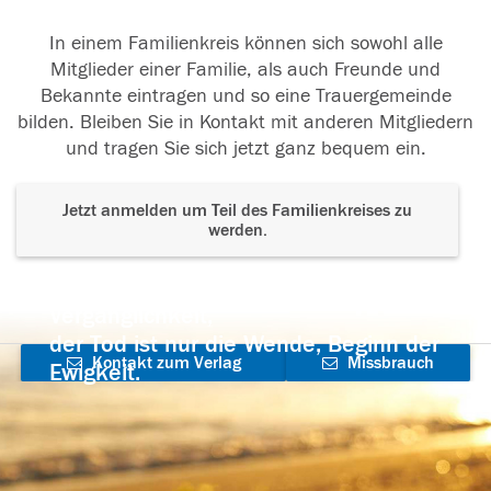
In einem Familienkreis können sich sowohl alle
Mitglieder einer Familie, als auch Freunde und
Bekannte eintragen und so eine Trauergemeinde
bilden. Bleiben Sie in Kontakt mit anderen Mitgliedern
und tragen Sie sich jetzt ganz bequem ein.
Jetzt anmelden um Teil des Familienkreises zu
werden.
Der Tod ist nicht das Ende, nicht die
Vergänglichkeit,
der Tod ist nur die Wende, Beginn der
Kontakt zum Verlag
Missbrauch
Ewigkeit.
aufnehmen
melden