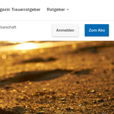
gazin Trauerratgeber
Ratgeber
barschaft
Anmelden
Zum
Abo