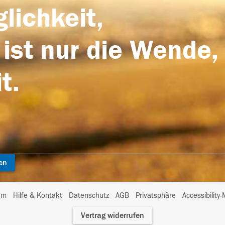
lichkeit,
 ist nur die Wende,
t.
en
I
um
Hilfe & Kontakt
Datenschutz
AGB
Privatsphäre
Accessibility
m
Vertrag widerrufen
A