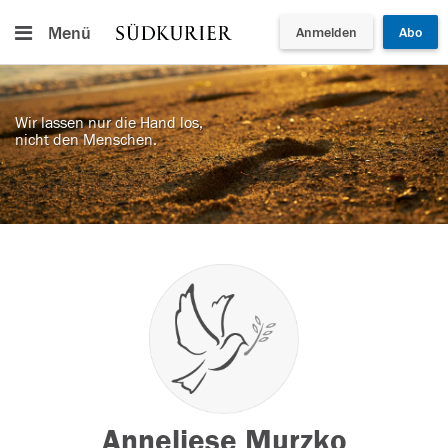
Menü
Anmelden
Abo
Wir lassen nur die Hand los,
nicht den Menschen.
Anneliese Murzko