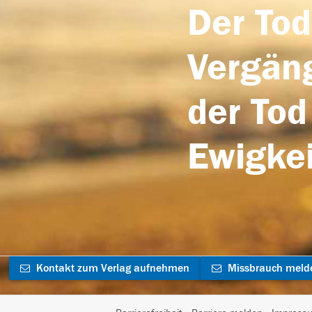
Der Tod
Vergäng
der Tod
Ewigkei
Kontakt zum Verlag aufnehmen
Missbrauch meld