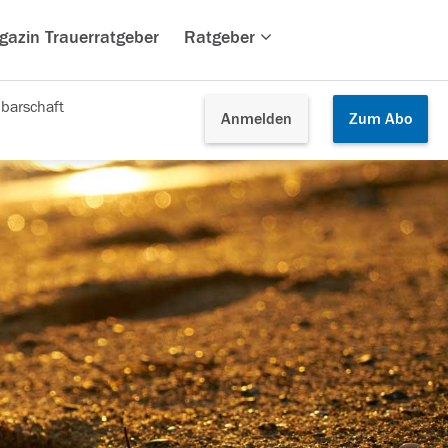
gazin Trauerratgeber
Ratgeber
barschaft
Anmelden
Zum
Abo