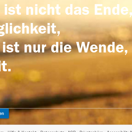
 ist nicht das Ende,
lichkeit,
 ist nur die Wende,
t.
en