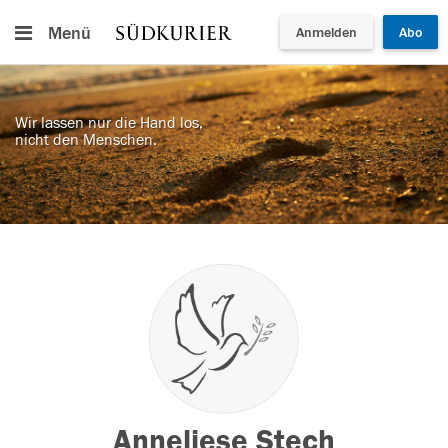
Menü
Anmelden
Abo
Wir lassen nur die Hand los,
nicht den Menschen.
Anneliese Stech