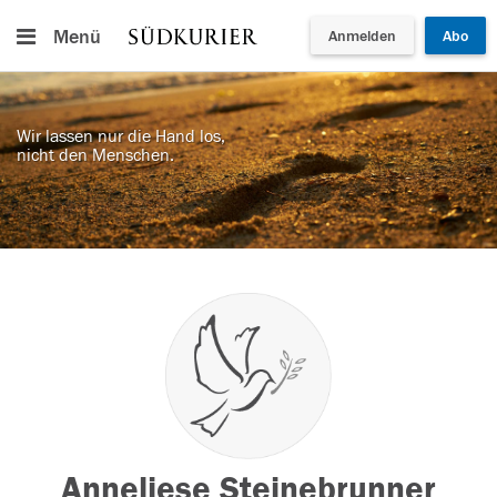
Menü
Anmelden
Abo
Wir lassen nur die Hand los,
nicht den Menschen.
Anneliese Steinebrunner