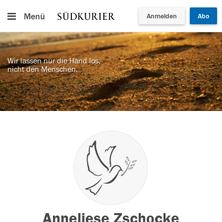
Menü
Anmelden
Abo
Wir lassen nur die Hand los,
nicht den Menschen.
Anneliese Zschocke