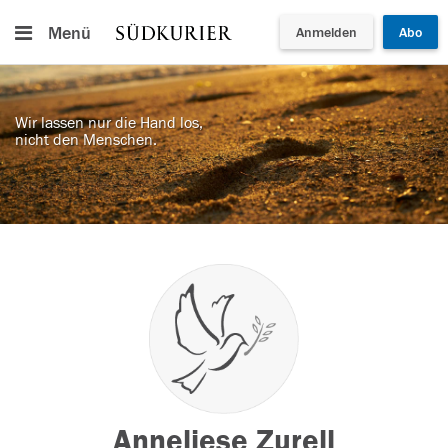
Menü
Anmelden
Abo
Wir lassen nur die Hand los,
nicht den Menschen.
Anneliese Zurell