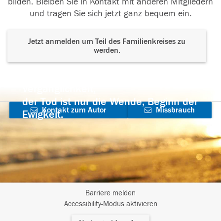
bilden. Bleiben Sie in Kontakt mit anderen Mitgliedern
und tragen Sie sich jetzt ganz bequem ein.
Jetzt anmelden um Teil des Familienkreises zu
werden.
Der Tod ist nicht das Ende, nicht die
Vergänglichkeit,
der Tod ist nur die Wende, Beginn der
Kontakt zum Autor
Missbrauch
Ewigkeit.
aufnehmen
melden
Barriere melden
I
Accessibility-Modus aktivieren
m