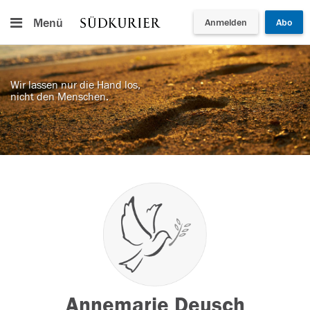
Menü
Anmelden
Abo
Wir lassen nur die Hand los,
nicht den Menschen.
Annemarie Deusch