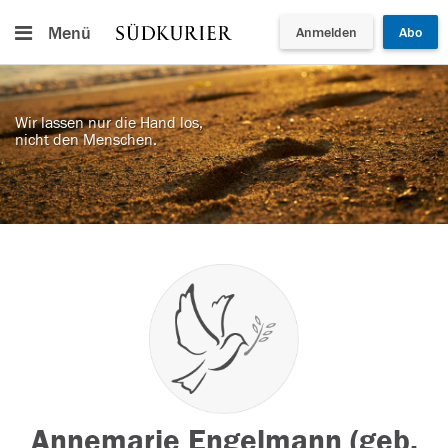
Menü
Anmelden
Abo
Wir lassen nur die Hand los,
nicht den Menschen.
Annemarie Engelmann (geb.