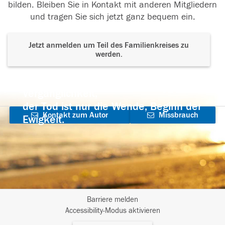
bilden. Bleiben Sie in Kontakt mit anderen Mitgliedern
und tragen Sie sich jetzt ganz bequem ein.
Jetzt anmelden um Teil des Familienkreises zu
werden.
Der Tod ist nicht das Ende, nicht die
Vergänglichkeit,
der Tod ist nur die Wende, Beginn der
Kontakt zum Autor
Missbrauch
Ewigkeit.
aufnehmen
melden
Barriere melden
I
Accessibility-Modus aktivieren