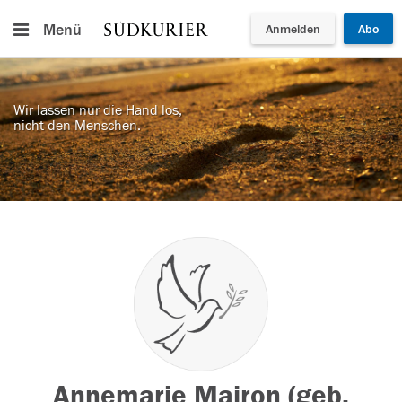
Menü
Anmelden
Abo
Wir lassen nur die Hand los,
nicht den Menschen.
Annemarie Mairon (geb.