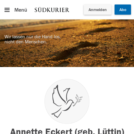
Menü
Anmelden
Abo
Wir lassen nur die Hand los,
nicht den Menschen.
Annette Eckert (geb. Lüttin)