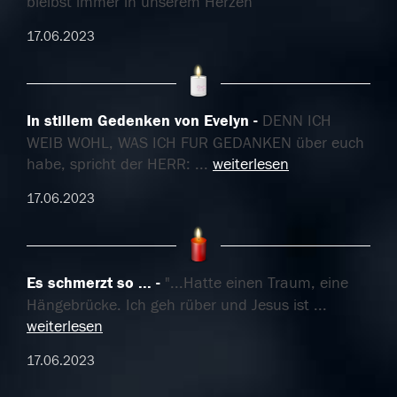
bleibst immer in unserem Herzen
17.06.2023
In stillem Gedenken von Evelyn
DENN ICH
WEIB WOHL, WAS ICH FUR GEDANKEN über euch
habe, spricht der HERR:
...
weiterlesen
17.06.2023
Es schmerzt so ...
"...Hatte einen Traum, eine
Hängebrücke. Ich geh rüber und Jesus ist
...
weiterlesen
17.06.2023