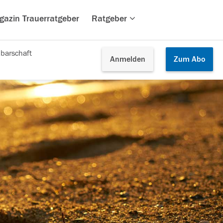
gazin Trauerratgeber
Ratgeber
barschaft
Anmelden
Zum
Abo