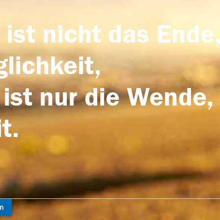
 ist nicht das Ende,
lichkeit,
 ist nur die Wende,
t.
en