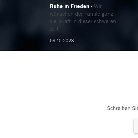
Ruhe in Frieden
Wir
wünschen der Famile ganz
viel Kraft in dieser schweren
Zeit
09.10.2023
Schreiben Sie