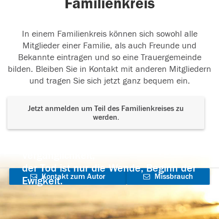
Familienkreis
In einem Familienkreis können sich sowohl alle
Mitglieder einer Familie, als auch Freunde und
Bekannte eintragen und so eine Trauergemeinde
bilden. Bleiben Sie in Kontakt mit anderen Mitgliedern
und tragen Sie sich jetzt ganz bequem ein.
Jetzt anmelden um Teil des Familienkreises zu
werden.
Der Tod ist nicht das Ende, nicht die
Vergänglichkeit,
der Tod ist nur die Wende, Beginn der
Kontakt zum Autor
Missbrauch
Ewigkeit.
aufnehmen
melden