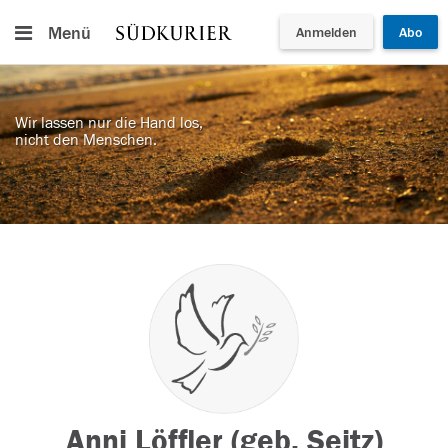
Menü
Anmelden
Abo
Wir lassen nur die Hand los,
nicht den Menschen.
Anni Löffler (geb. Seitz)