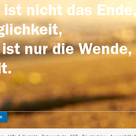
 ist nicht das Ende,
lichkeit,
 ist nur die Wende,
t.
en