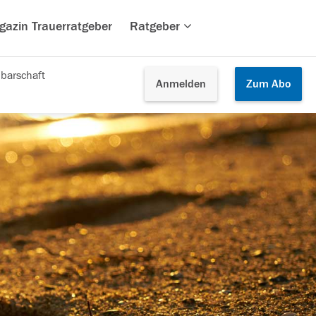
gazin Trauerratgeber
Ratgeber
barschaft
Anmelden
Zum
Abo