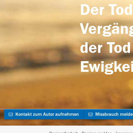
Der Tod
Vergäng
der Tod
Ewigkei
Kontakt zum Autor aufnehmen
Missbrauch meld