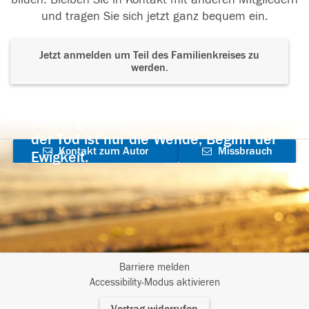
und tragen Sie sich jetzt ganz bequem ein.
Jetzt anmelden um Teil des Familienkreises zu
werden.
Der Tod ist nicht das Ende, nicht die
Vergänglichkeit,
der Tod ist nur die Wende, Beginn der
Kontakt zum Autor
Missbrauch
Ewigkeit.
aufnehmen
melden
Barriere melden
I
Accessibility-Modus aktivieren
m