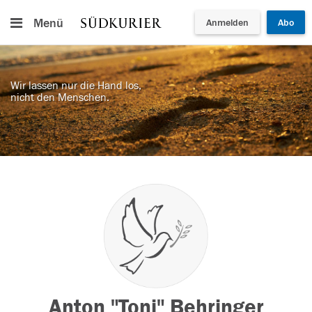
Menü
Anmelden
Abo
Wir lassen nur die Hand los,
nicht den Menschen.
Anton "Toni" Behringer