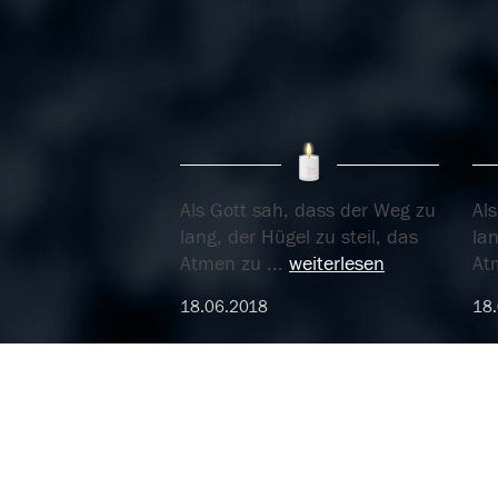
Als Gott sah, dass der Weg zu
Al
lang, der Hügel zu steil, das
lan
Atmen zu
...
weiterlesen
At
18.06.2018
18