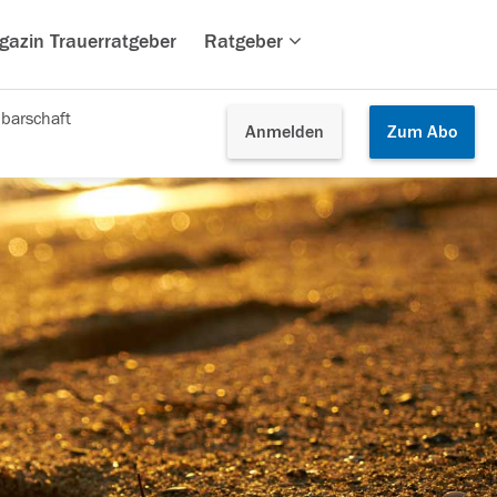
gazin Trauerratgeber
Ratgeber
barschaft
Anmelden
Zum
Abo