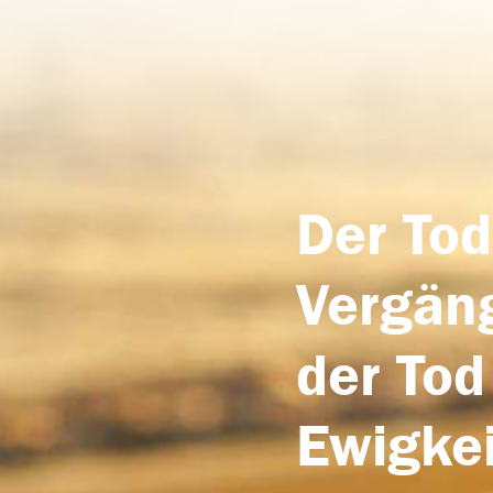
Der Tod
Vergäng
der Tod
Ewigkei