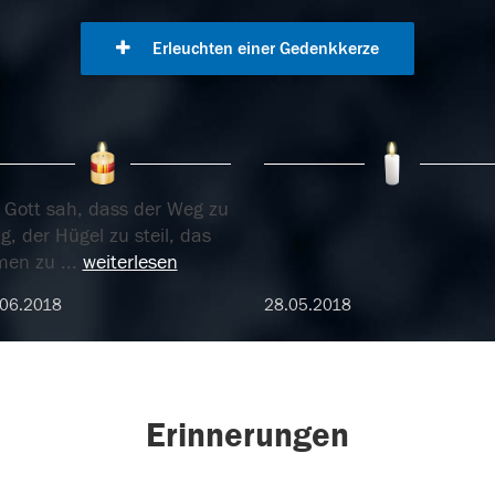
Erleuchten einer Gedenkkerze
s Gott sah, dass der Weg zu
g, der Hügel zu steil, das
men zu
...
weiterlesen
.06.2018
28.05.2018
Erinnerungen