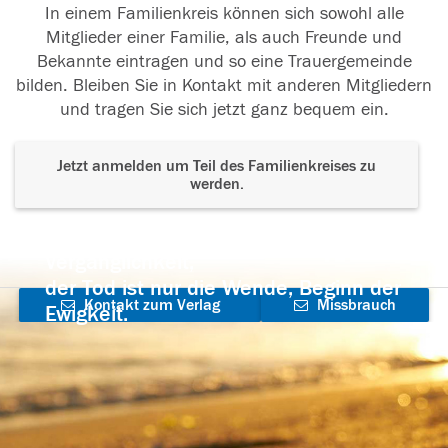
In einem Familienkreis können sich sowohl alle
Mitglieder einer Familie, als auch Freunde und
Bekannte eintragen und so eine Trauergemeinde
bilden. Bleiben Sie in Kontakt mit anderen Mitgliedern
und tragen Sie sich jetzt ganz bequem ein.
Jetzt anmelden um Teil des Familienkreises zu
werden.
Der Tod ist nicht das Ende, nicht die
Vergänglichkeit,
der Tod ist nur die Wende, Beginn der
Kontakt zum Verlag
Missbrauch
Ewigkeit.
aufnehmen
melden