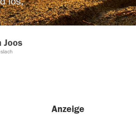
d los,
 Joos
slach
Anzeige