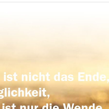
 ist nicht das Ende,
lichkeit,
 ist nur die Wende,