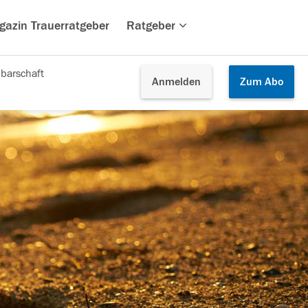
gazin Trauerratgeber
Ratgeber
barschaft
Anmelden
Zum
Abo