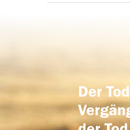
Der Tod
Vergäng
der Tod