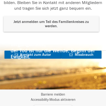
bilden. Bleiben Sie in Kontakt mit anderen Mitgliedern
und tragen Sie sich jetzt ganz bequem ein.
Jetzt anmelden um Teil des Familienkreises zu
werden.
Der Tod ist nicht das Ende, nicht die
Vergänglichkeit,
der Tod ist nur die Wende, Beginn der
Kontakt zum Autor
Missbrauch
Ewigkeit.
aufnehmen
melden
Barriere melden
I
Accessibility-Modus aktivieren