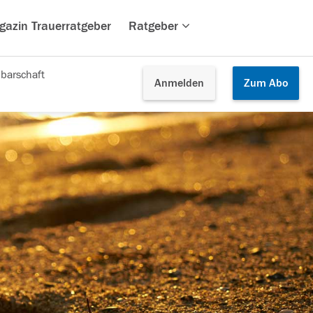
gazin Trauerratgeber
Ratgeber
barschaft
Anmelden
Zum
Abo