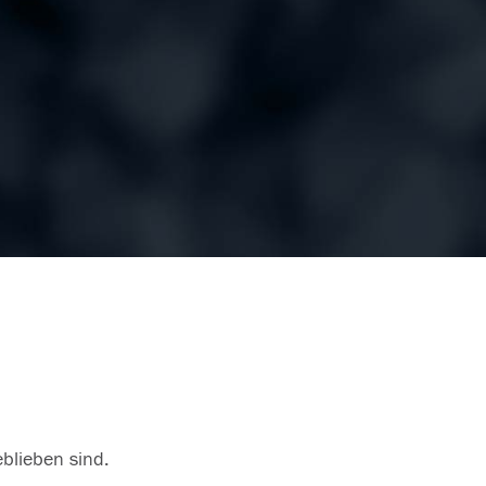
eblieben sind.