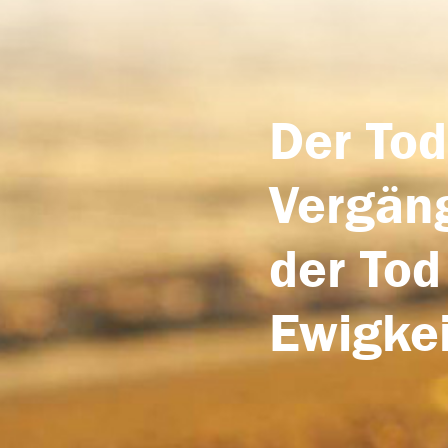
Der Tod
Vergäng
der Tod
Ewigkei