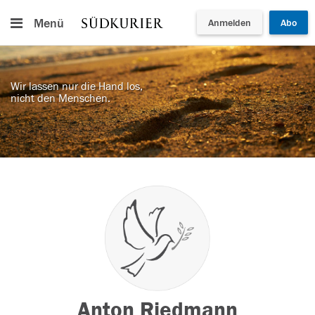
Menü
Anmelden
Abo
Wir lassen nur die Hand los,
nicht den Menschen.
Anton Riedmann