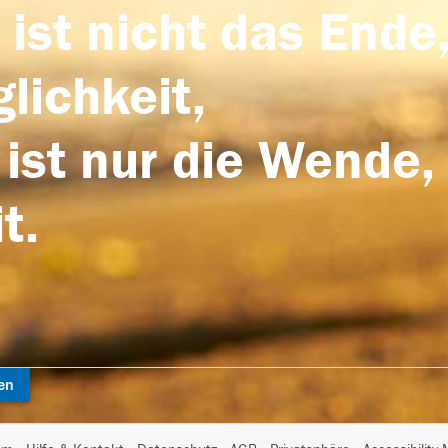
 ist nicht das Ende,
lichkeit,
 ist nur die Wende,
t.
en