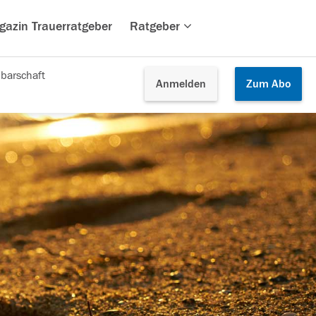
gazin Trauerratgeber
Ratgeber
barschaft
Anmelden
Zum
Abo