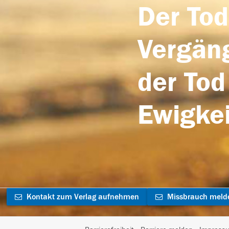
Der Tod
Vergäng
der Tod
Ewigkei
Kontakt zum Verlag aufnehmen
Missbrauch meld