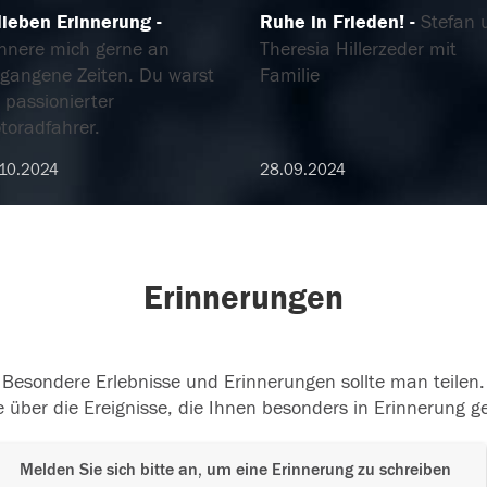
 lieben Erinnerung
Ruhe in Frieden!
Stefan 
innere mich gerne an
Theresia Hillerzeder mit
rgangene Zeiten. Du warst
Familie
 passionierter
toradfahrer.
10.2024
28.09.2024
Erinnerungen
Besondere Erlebnisse und Erinnerungen sollte man teilen.
 über die Ereignisse, die Ihnen besonders in Erinnerung g
Melden Sie sich bitte an, um eine Erinnerung zu schreiben