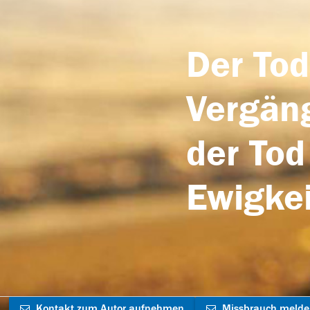
Der Tod
Vergäng
der Tod
Ewigkei
Kontakt zum Autor aufnehmen
Missbrauch meld