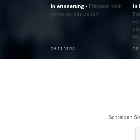
In erinnerung
Erinnere mich
In
gerne an alte zeiten
Er
ve
ein
Mo
06.11.2024
22.
Schreiben Sie