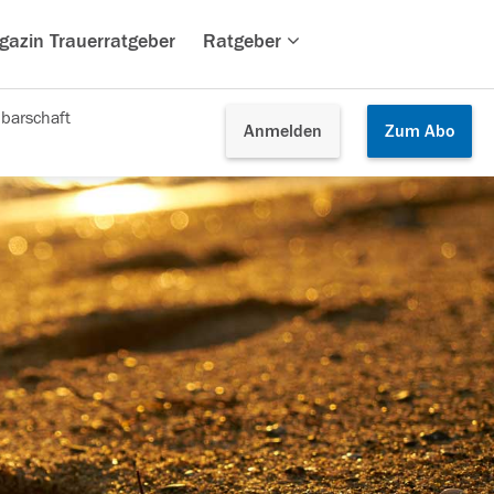
gazin Trauerratgeber
Ratgeber
barschaft
Anmelden
Zum
Abo