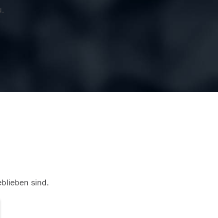
u.
eblieben sind.