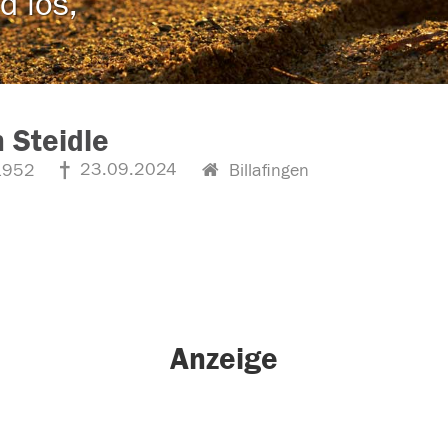
d los,
 Steidle
23.09.2024
1952
Billafingen
Anzeige