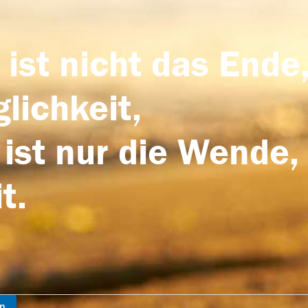
 ist nicht das Ende,
lichkeit,
 ist nur die Wende,
t.
en