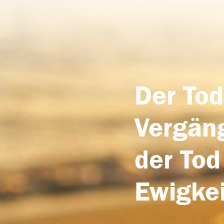
Der Tod
Vergäng
der Tod
Ewigkei