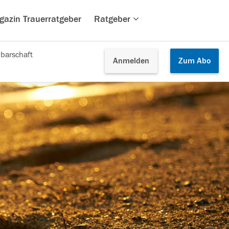
gazin Trauerratgeber
Ratgeber
barschaft
Anmelden
Zum
Abo