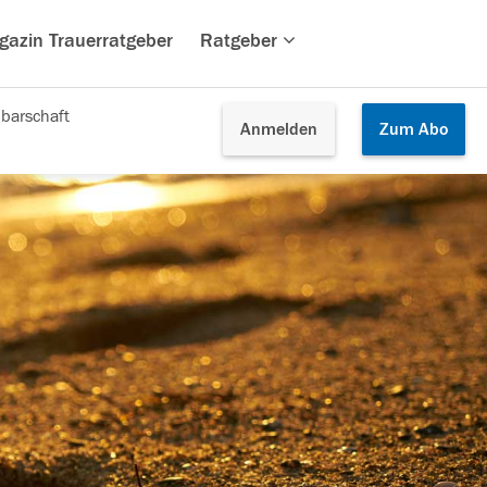
gazin Trauerratgeber
Ratgeber
barschaft
Anmelden
Zum
Abo