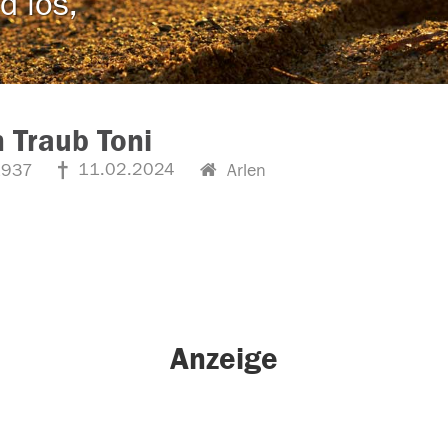
d los,
 Traub Toni
11.02.2024
1937
Arlen
Anzeige