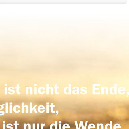
 ist nicht das Ende,
lichkeit,
 ist nur die Wende,