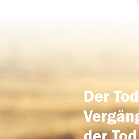
Der Tod
Vergäng
der Tod