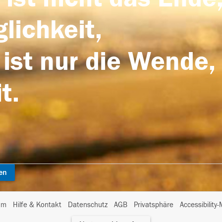
lichkeit,
 ist nur die Wende,
t.
en
I
um
Hilfe & Kontakt
Datenschutz
AGB
Privatsphäre
Accessibility
m