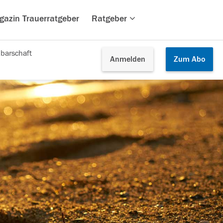
gazin Trauerratgeber
Ratgeber
barschaft
Anmelden
Zum
Abo