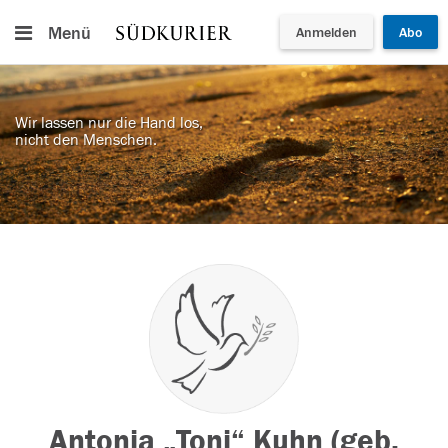
Menü
Anmelden
Abo
Wir lassen nur die Hand los,
nicht den Menschen.
Antonia „Toni“ Kuhn (geb.