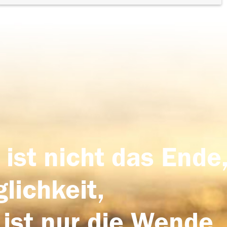
 ist nicht das Ende,
lichkeit,
 ist nur die Wende,