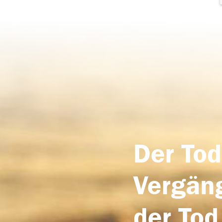
Der Tod
Vergäng
der Tod