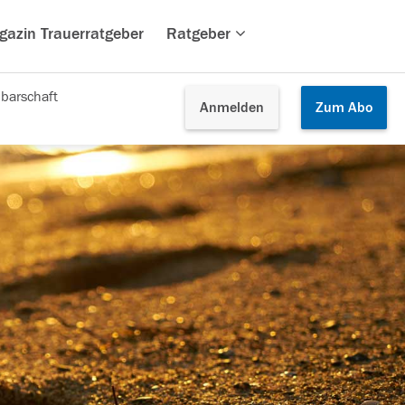
gazin Trauerratgeber
Ratgeber
barschaft
Anmelden
Zum
Abo