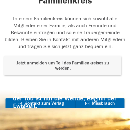
Familienkreis
In einem Familienkreis können sich sowohl alle
Mitglieder einer Familie, als auch Freunde und
Bekannte eintragen und so eine Trauergemeinde
bilden. Bleiben Sie in Kontakt mit anderen Mitgliedern
und tragen Sie sich jetzt ganz bequem ein.
Jetzt anmelden um Teil des Familienkreises zu
werden.
Der Tod ist nicht das Ende, nicht die
Vergänglichkeit,
der Tod ist nur die Wende, Beginn der
Kontakt zum Verlag
Missbrauch
Ewigkeit.
aufnehmen
melden