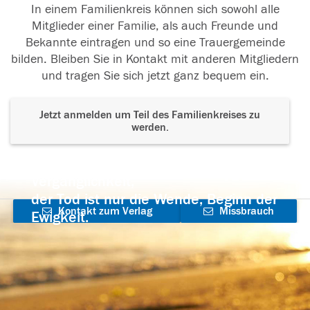
In einem Familienkreis können sich sowohl alle
Mitglieder einer Familie, als auch Freunde und
Bekannte eintragen und so eine Trauergemeinde
bilden. Bleiben Sie in Kontakt mit anderen Mitgliedern
und tragen Sie sich jetzt ganz bequem ein.
Jetzt anmelden um Teil des Familienkreises zu
werden.
Der Tod ist nicht das Ende, nicht die
Vergänglichkeit,
der Tod ist nur die Wende, Beginn der
Kontakt zum Verlag
Missbrauch
Ewigkeit.
aufnehmen
melden