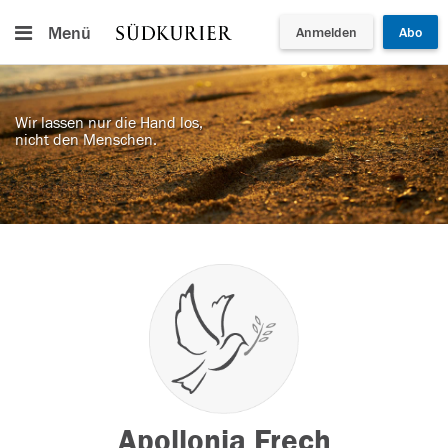
Menü
Anmelden
Abo
Wir lassen nur die Hand los,
nicht den Menschen.
Apollonia Frech